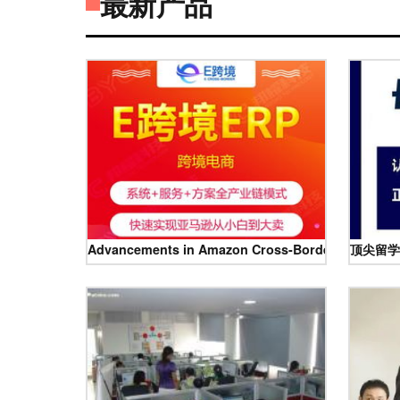
最新产品
Advancements in Amazon Cross-Border E-commerc
顶尖留学