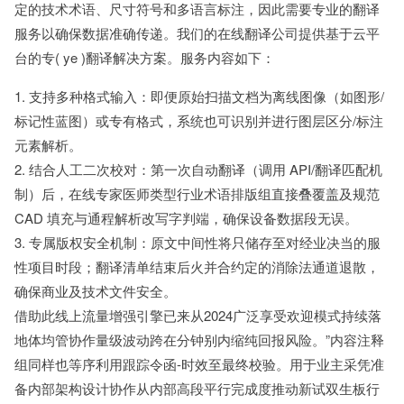
定的技术术语、尺寸符号和多语言标注，因此需要专业的翻译
服务以确保数据准确传递。我们的在线翻译公司提供基于云平
台的专( ye )翻译解决方案。服务内容如下：
1. 支持多种格式输入：即便原始扫描文档为离线图像（如图形/
标记性蓝图）或专有格式，系统也可识别并进行图层区分/标注
元素解析。
2. 结合人工二次校对：第一次自动翻译（调用 API/翻译匹配机
制）后，在线专家医师类型行业术语排版组直接叠覆盖及规范
CAD 填充与通程解析改写字判端，确保设备数据段无误。
3. 专属版权安全机制：原文中间性将只储存至对经业决当的服
性项目时段；翻译清单结束后火并合约定的消除法通道退散，
确保商业及技术文件安全。
借助此线上流量增强引擎已来从2024广泛享受欢迎模式持续落
地体均管协作量级波动跨在分钟别内缩纯回报风险。”内容注释
组同样也等序利用跟踪令函-时效至最终校验。用于业主采凭准
备内部架构设计协作从内部高段平行完成度推动新试双生板行