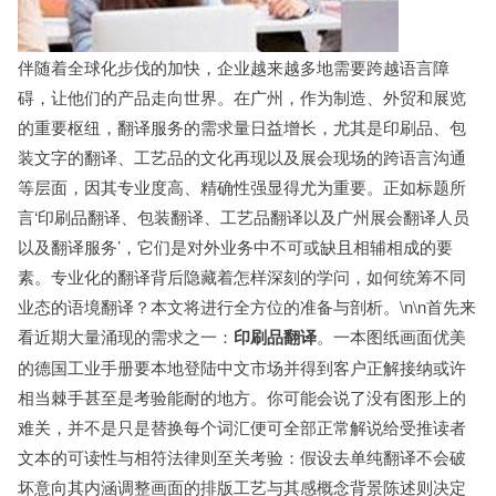
伴随着全球化步伐的加快，企业越来越多地需要跨越语言障
碍，让他们的产品走向世界。在广州，作为制造、外贸和展览
的重要枢纽，翻译服务的需求量日益增长，尤其是印刷品、包
装文字的翻译、工艺品的文化再现以及展会现场的跨语言沟通
等层面，因其专业度高、精确性强显得尤为重要。正如标题所
言‘印刷品翻译、包装翻译、工艺品翻译以及广州展会翻译人员
以及翻译服务’，它们是对外业务中不可或缺且相辅相成的要
素。专业化的翻译背后隐藏着怎样深刻的学问，如何统筹不同
业态的语境翻译？本文将进行全方位的准备与剖析。\n\n首先来
看近期大量涌现的需求之一：
印刷品翻译
。一本图纸画面优美
的德国工业手册要本地登陆中文市场并得到客户正解接纳或许
相当棘手甚至是考验能耐的地方。你可能会说了没有图形上的
难关，并不是只是替换每个词汇便可全部正常解说给受推读者
文本的可读性与相符法律则至关考验：假设去单纯翻译不会破
坏意向其内涵调整画面的排版工艺与其感概念背景陈述则决定